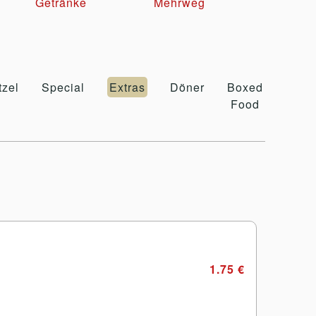
Getränke
Mehrweg
tzel
Special
Extras
Döner
Boxed
Burg
Food
1.75 €